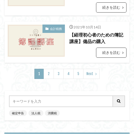
続きを読む
2021年10月14日
会計税務
【経理初心者のための簿記
講座】備品の購入
続きを読む
1
2
3
4
5
Next
確定申告
法人税
消費税