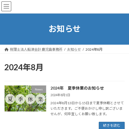
コ
ナ
税理士法人船津会計 鹿児島事務所
ン
ビ
テ
ゲ
ン
ー
ツ
シ
お知らせ
へ
ョ
ス
ン
キ
に
ッ
移
税理士法人船津会計 鹿児島事務所
お知らせ
2024年8月
プ
動
2024年8月
2024年 夏季休業のお知らせ
News
2024年8月1日
2024年8月13日から15日まで夏季休暇とさせて
いただきます。ご不便おかけし申し訳ございま
せんが、何卒宜しくお願い致します。
続きを読む