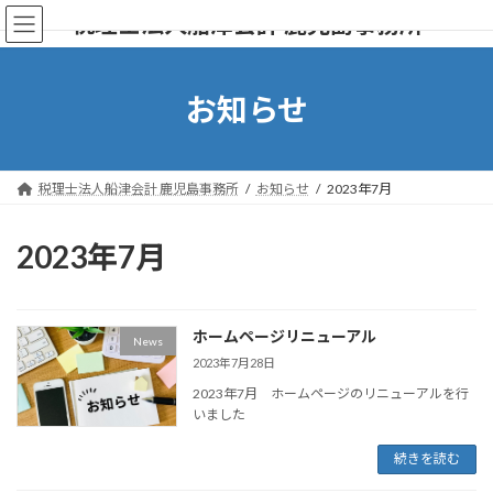
コ
ナ
税理士法人船津会計 鹿児島事務所
ン
ビ
テ
ゲ
ン
ー
ツ
シ
お知らせ
へ
ョ
ス
ン
キ
に
ッ
移
税理士法人船津会計 鹿児島事務所
お知らせ
2023年7月
プ
動
2023年7月
ホームページリニューアル
News
2023年7月28日
2023年7月 ホームページのリニューアルを行
いました
続きを読む